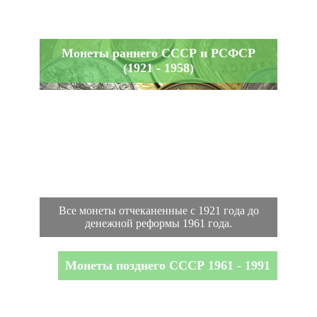
Монеты раннего СССР и РСФСР
(1921 - 1958)
Все монеты отчеканенные с 1921 года до
денежной реформы 1961 года.
Монеты позднего СССР 1961 - 1991